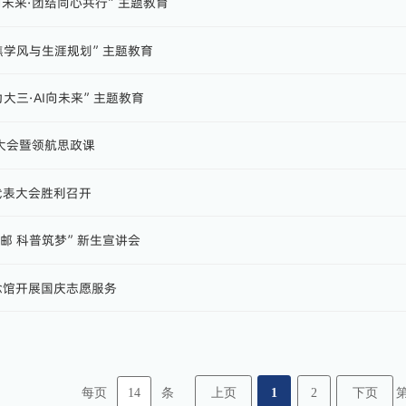
“AI向未来·团结同心共行”主题教育
展“聚焦学风与生涯规划”主题教育
“蓄力大三·AI向未来”主题教育
迎新大会暨领航思政课
生代表大会胜利召开
启南邮 科普筑梦”新生宣讲会
纪念馆开展国庆志愿服务
14
上页
1
2
下页
每页
条