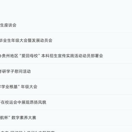
业生座谈会
6届毕业生年级大会暨发展动员会
举办贵州地区“爱回母校”本科招生宣传实践活动动员部署会
6届考研学子慰问活动
开“筑牢学业根基”年级大会
院学子在校运会中展现昂扬风貌
“领航杯”数字素养大赛