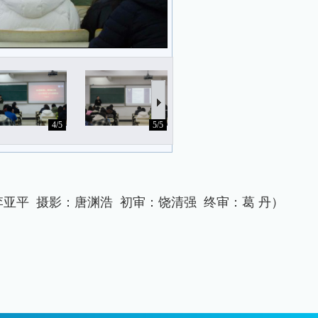
4/5
5/5
李亚平
摄影：唐渊浩
初审：饶清强
终审：葛
丹
）