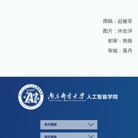
撰稿：赵娅菲
图片：许欣洋
初审：韩烁
审核：葛丹
校内链接
校外链接